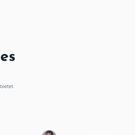
des
bietet.
Lennart R.