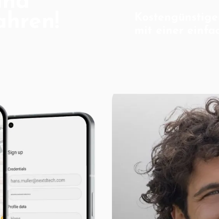
und
ahren!
Kostengünstige
mit einer einfa