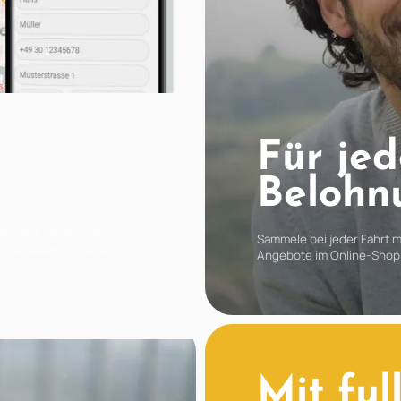
Für jed
Belohn
reduziere gemeinsam
Sammele bei jeder Fahrt mi
m für sauberere und
Angebote im Online-Shop 
Mit ful