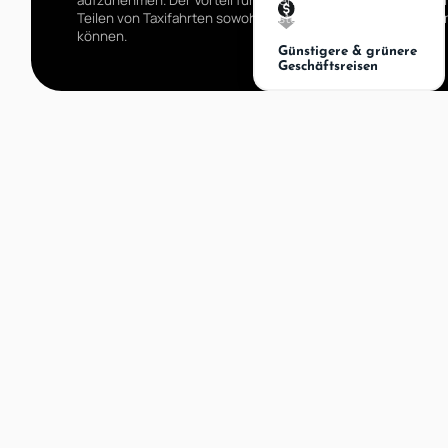
aufzunehmen. Der Vorteil für Unternehmen und Mitarbeiter li
Teilen von Taxifahrten sowohl Kosten gespart als auch die
können.
Günstigere & grünere
Geschäftsreisen