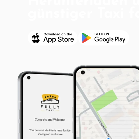
Herunterladen 
günstiger Taxi f