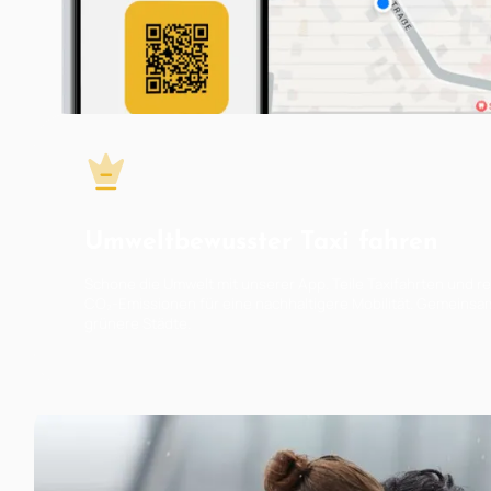
Umweltbewusster Taxi fahren
Schone die Umwelt mit unserer App. Teile Taxifahrten und 
CO₂-Emissionen für eine nachhaltigere Mobilität. Gemeinsa
grünere Städte.