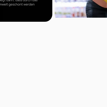
egt darin, dass durch das
 Umwelt geschont werden